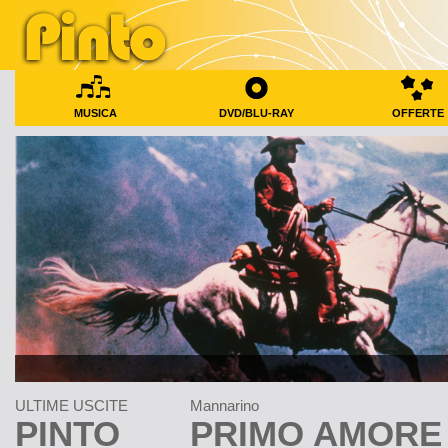
MUSICA
DVD/BLU-RAY
OFFERTE
ULTIME USCITE
Mannarino
PINTO
PRIMO AMORE