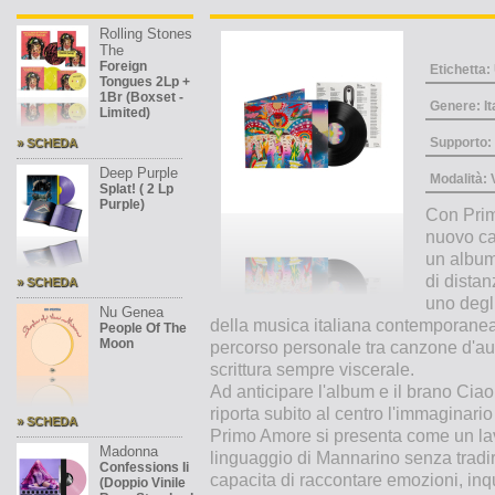
Rolling Stones
The
Foreign
Etichetta
Tongues 2Lp +
1Br (Boxset -
Genere: It
Limited)
Supporto:
» SCHEDA
Deep Purple
Modalità:
Splat! ( 2 Lp
Purple)
Con Prim
nuovo cap
un album 
di distan
» SCHEDA
uno degli
Nu Genea
della musica italiana contemporanea,
People Of The
Moon
percorso personale tra canzone d'au
scrittura sempre viscerale.
Ad anticipare l'album e il brano Cia
riporta subito al centro l'immaginario 
» SCHEDA
Primo Amore si presenta come un lav
Madonna
linguaggio di Mannarino senza tradir
Confessions Ii
capacita di raccontare emozioni, inqu
(Doppio Vinile