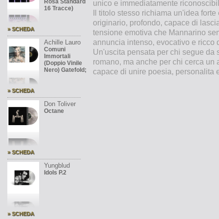
Rosa Standard
unico e immediatamente riconoscibil
16 Tracce)
Il titolo stesso richiama un'idea fort
originario, profondo, capace di lasc
» SCHEDA
tensione emotiva che Mannarino semb
annuncia intenso, evocativo e ricco 
Achille Lauro
Comuni
Un'uscita pensata per chi segue da 
Immortali
romano, ma anche per chi cerca un 
(Doppio Vinile
Nero) Gatefold;
capace di unire poesia, personalita e 
» SCHEDA
Don Toliver
Octane
» SCHEDA
Yungblud
Idols P.2
» SCHEDA