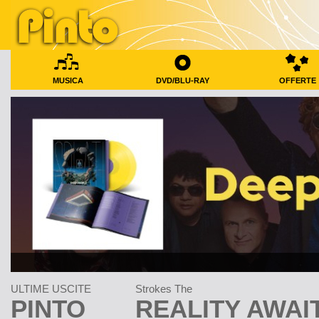
MUSICA
DVD/BLU-RAY
OFFERTE
ULTIME USCITE
Strokes The
PINTO
REALITY AWAIT