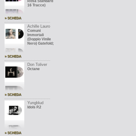
Rosa Standard
16 Tracce)
» SCHEDA
Achille Lauro
Comuni
Immortali
(Doppio Vinile
Nero) Gatefold;
» SCHEDA
Don Toliver
Octane
» SCHEDA
Yungblud
Idols P.2
» SCHEDA