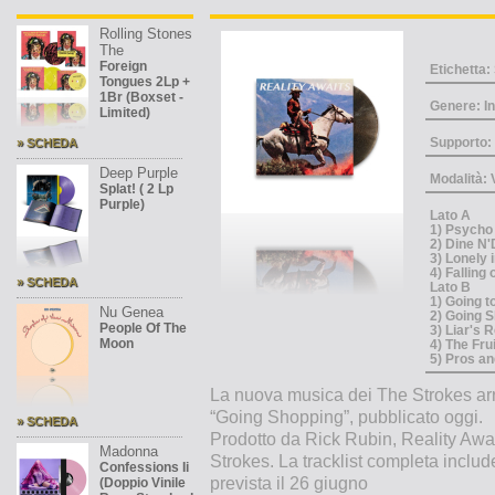
Rolling Stones
The
Foreign
Etichetta
Tongues 2Lp +
1Br (Boxset -
Genere: In
Limited)
Supporto:
» SCHEDA
Deep Purple
Modalità:
Splat! ( 2 Lp
Purple)
Lato A
1) Psycho 
2) Dine N'
3) Lonely 
4) Falling
» SCHEDA
Lato B
1) Going t
Nu Genea
2) Going S
People Of The
3) Liar's 
Moon
4) The Fru
5) Pros an
La nuova musica dei The Strokes arri
“Going Shopping”, pubblicato oggi.
» SCHEDA
Prodotto da Rick Rubin, Reality Awai
Madonna
Strokes. La tracklist completa includ
Confessions Ii
prevista il 26 giugno
(Doppio Vinile