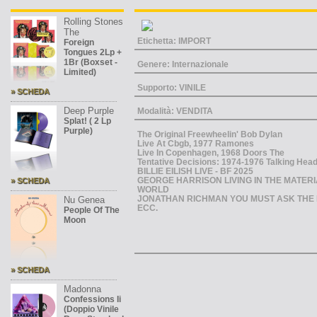
Rolling Stones
The
Etichetta: IMPORT
Foreign
Tongues 2Lp +
1Br (Boxset -
Genere: Internazionale
Limited)
Supporto: VINILE
» SCHEDA
Deep Purple
Modalità: VENDITA
Splat! ( 2 Lp
Purple)
The Original Freewheelin' Bob Dylan
Live At Cbgb, 1977 Ramones
Live In Copenhagen, 1968 Doors The
Tentative Decisions: 1974-1976 Talking Hea
BILLIE EILISH LIVE - BF 2025
GEORGE HARRISON LIVING IN THE MATERI
» SCHEDA
WORLD
JONATHAN RICHMAN YOU MUST ASK THE
Nu Genea
ECC.
People Of The
Moon
» SCHEDA
Madonna
Confessions Ii
(Doppio Vinile