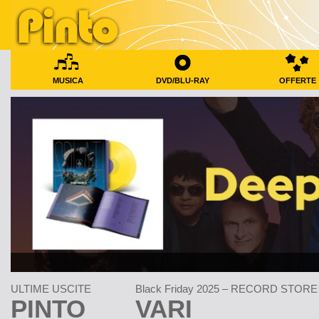
MUSICA
DVD/BLU-RAY
OFFERTE
ULTIME USCITE
Black Friday 2025 – RECORD STORE
PINTO
VARI