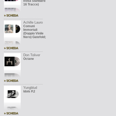
Rosa Standard
16 Tracce)
» SCHEDA
Achille Lauro
Comuni
Immortali
(Doppio Vinile
Nero) Gatefold;
» SCHEDA
Don Toliver
Octane
» SCHEDA
Yungblud
Idols P.2
» SCHEDA